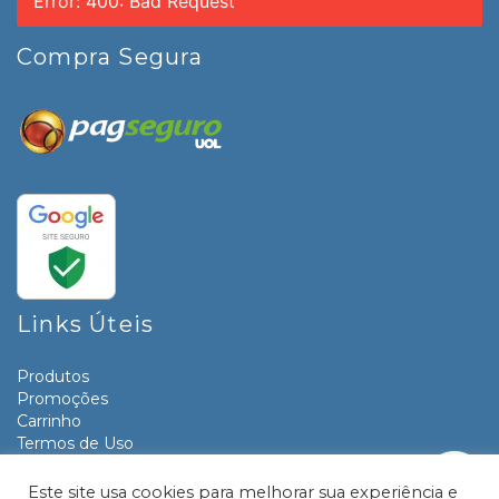
Error: 400: Bad Request
Compra Segura
Links Úteis
Produtos
Promoções
Carrinho
Termos de Uso
Informativos
Contato
Este site usa cookies para melhorar sua experiência e