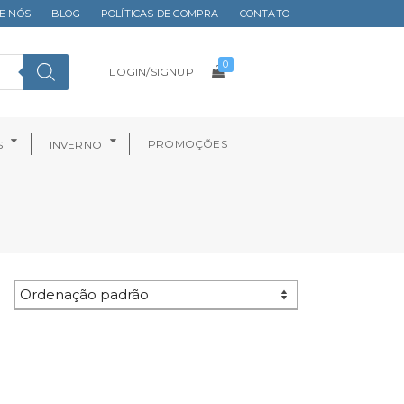
E NÓS
BLOG
POLÍTICAS DE COMPRA
CONTATO
0
LOGIN/SIGNUP
PROMOÇÕES
S
INVERNO