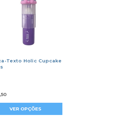
ca-Texto Holic Cupcake
is
,50
VER OPÇÕES