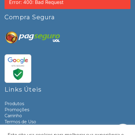
Error: 400: Bad Request
Compra Segura
Links Úteis
Produtos
Promoções
Carrinho
Termos de Uso
Informativos
Contato