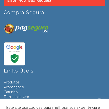
Error: 400: Bad Request
Compra Segura
Links Úteis
Produtos
Promoções
Carrinho
Termos de Uso
Informativos
Contato
Este site usa cookies para melhorar sua experiência e