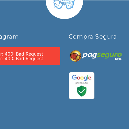
tagram
Compra Segura
or: 400: Bad Request
or: 400: Bad Request