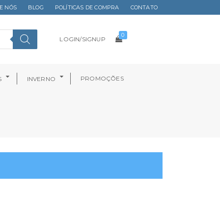
E NÓS
BLOG
POLÍTICAS DE COMPRA
CONTATO
0
LOGIN/SIGNUP
PROMOÇÕES
S
INVERNO