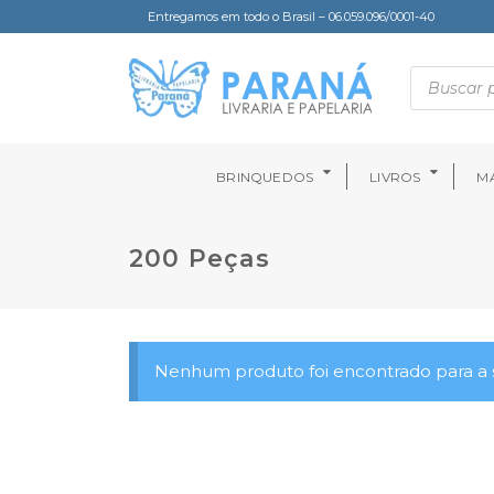
Entregamos em todo o Brasil – 06.059.096/0001-40
BRINQUEDOS
LIVROS
MA
200 Peças
Nenhum produto foi encontrado para a s