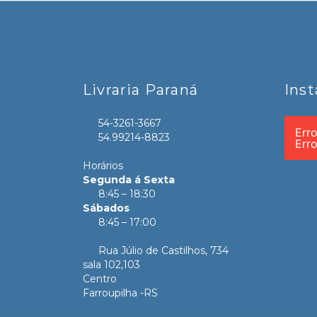
Livraria Paraná
Ins
54-3261-3667
Err
54.99214-8823
Err
Horários
Segunda á Sexta
8:45 – 18:30
Sábados
8:45 – 17:00
Rua Júlio de Castilhos, 734
sala 102,103
Centro
Farroupilha -RS