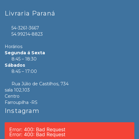
Livraria Paraná
54-3261-3667
54.99214-8823
Horários
Segunda á Sexta
8:45 – 18:30
Sábados
8:45 – 17:00
Rua Júlio de Castilhos, 734
sala 102,103
Centro
Farroupilha -RS
Instagram
Error: 400: Bad Request
Error: 400: Bad Request