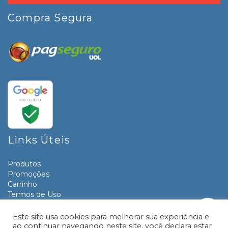
Compra Segura
Links Úteis
Produtos
Promoções
Carrinho
Termos de Uso
Informativos
Contato
Este site usa cookies para melhorar sua experiência e
ao continuar navegando neste site, você declara estar