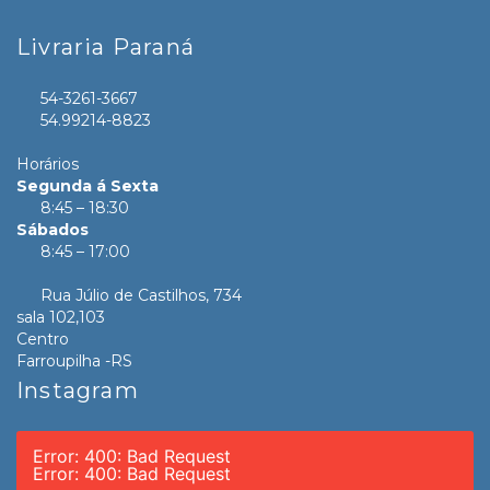
Livraria Paraná
54-3261-3667
54.99214-8823
Horários
Segunda á Sexta
8:45 – 18:30
Sábados
8:45 – 17:00
Rua Júlio de Castilhos, 734
sala 102,103
Centro
Farroupilha -RS
Instagram
Error: 400: Bad Request
Error: 400: Bad Request