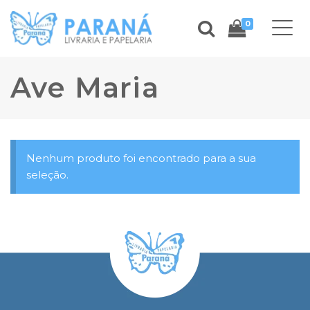
0
Ave Maria
Nenhum produto foi encontrado para a sua
seleção.