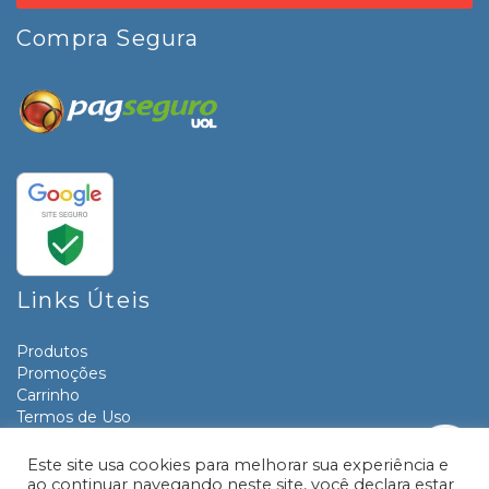
Compra Segura
Links Úteis
Produtos
Promoções
Carrinho
Termos de Uso
Informativos
Contato
Este site usa cookies para melhorar sua experiência e
ao continuar navegando neste site, você declara estar