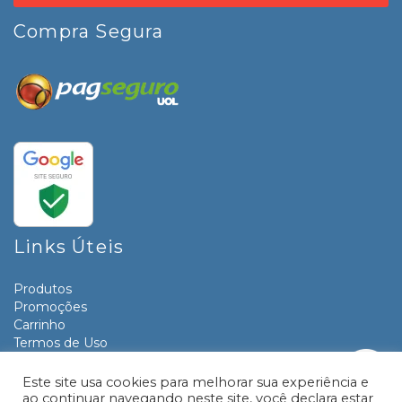
Compra Segura
Links Úteis
Produtos
Promoções
Carrinho
Termos de Uso
Informativos
Contato
Este site usa cookies para melhorar sua experiência e
ao continuar navegando neste site, você declara estar