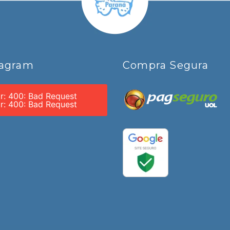
tagram
Compra Segura
or: 400: Bad Request
or: 400: Bad Request