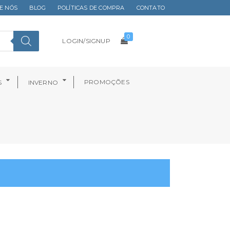
E NÓS
BLOG
POLÍTICAS DE COMPRA
CONTATO
0
LOGIN/SIGNUP
PROMOÇÕES
S
INVERNO