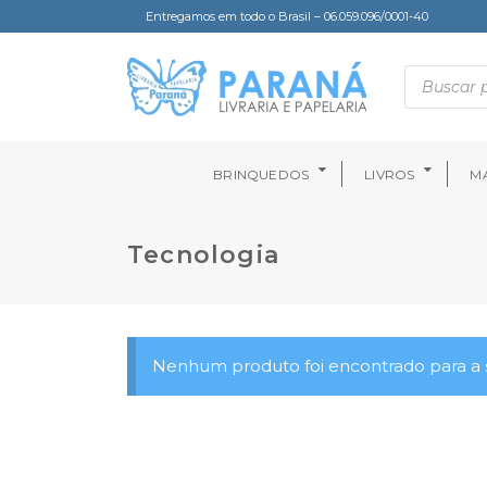
Entregamos em todo o Brasil – 06.059.096/0001-40
BRINQUEDOS
LIVROS
MA
Tecnologia
Nenhum produto foi encontrado para a s