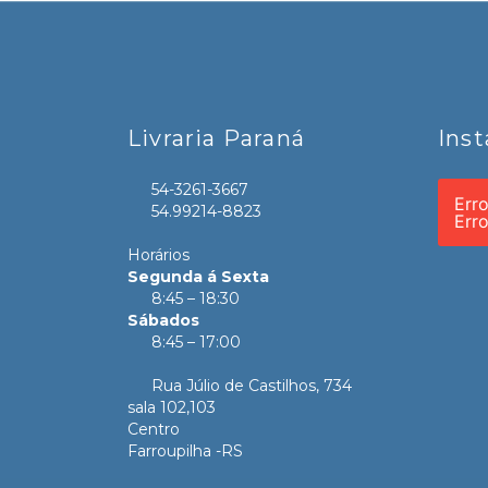
Livraria Paraná
Ins
54-3261-3667
Err
54.99214-8823
Err
Horários
Segunda á Sexta
8:45 – 18:30
Sábados
8:45 – 17:00
Rua Júlio de Castilhos, 734
sala 102,103
Centro
Farroupilha -RS