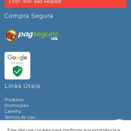
Error: 400: Bad Request
Compra Segura
Links Úteis
Produtos
Promoções
Carrinho
Termos de Uso
Informativos
Contato
Este site usa cookies para melhorar sua experiência e