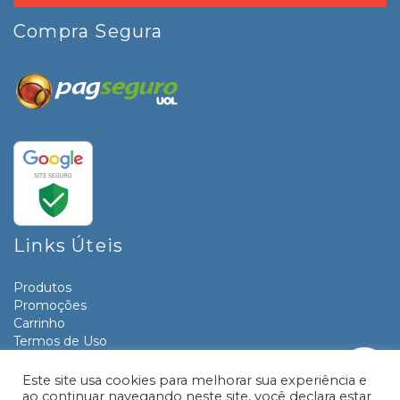
Compra Segura
Links Úteis
Produtos
Promoções
Carrinho
Termos de Uso
Informativos
Contato
Este site usa cookies para melhorar sua experiência e
ao continuar navegando neste site, você declara estar