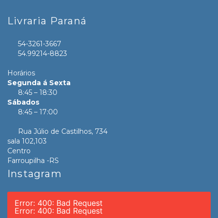
Livraria Paraná
54-3261-3667
54.99214-8823
Horários
Segunda á Sexta
8:45 – 18:30
Sábados
8:45 – 17:00
Rua Júlio de Castilhos, 734
sala 102,103
Centro
Farroupilha -RS
Instagram
Error: 400: Bad Request
Error: 400: Bad Request