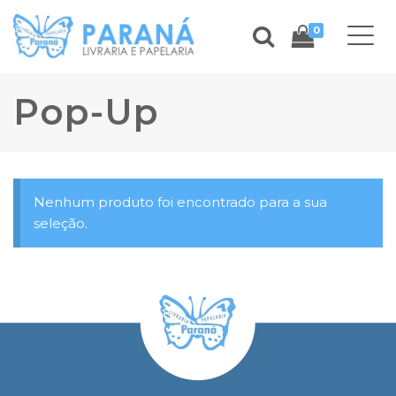
0
Pop-Up
Nenhum produto foi encontrado para a sua
seleção.