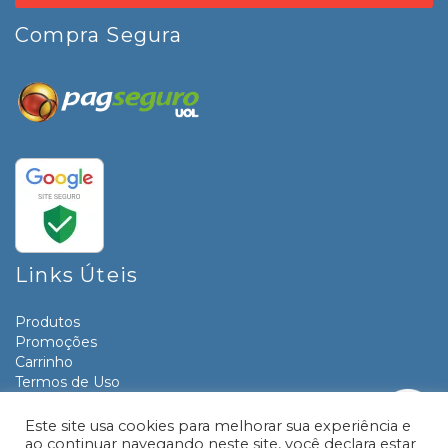
Compra Segura
Links Úteis
Produtos
Promoções
Carrinho
Termos de Uso
Informativos
Contato
Este site usa cookies para melhorar sua experiência e
ao continuar navegando neste site, você declara estar