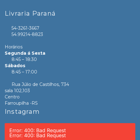
Livraria Paraná
54-3261-3667
54.99214-8823
Horários
Segunda á Sexta
8:45 – 18:30
Sábados
8:45 – 17:00
Rua Júlio de Castilhos, 734
sala 102,103
Centro
Farroupilha -RS
Instagram
Error: 400: Bad Request
Error: 400: Bad Request