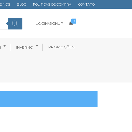
E NÓS
BLOG
POLÍTICAS DE COMPRA
CONTATO
0
LOGIN/SIGNUP
PROMOÇÕES
S
INVERNO