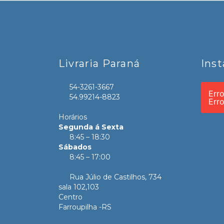
Livraria Paraná
Ins
54-3261-3667
Err
54.99214-8823
Err
Horários
Segunda á Sexta
8:45 – 18:30
Sábados
8:45 – 17:00
Rua Júlio de Castilhos, 734
sala 102,103
Centro
Farroupilha -RS