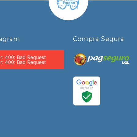
tagram
Compra Segura
or: 400: Bad Request
or: 400: Bad Request