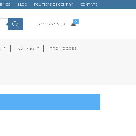
E NÓS
BLOG
POLÍTICAS DE COMPRA
CONTATO
0
LOGIN/SIGNUP
PROMOÇÕES
S
INVERNO