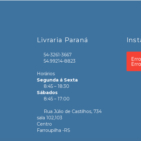
Livraria Paraná
Ins
54-3261-3667
Err
54.99214-8823
Err
Horários
Segunda á Sexta
8:45 – 18:30
Sábados
8:45 – 17:00
Rua Júlio de Castilhos, 734
sala 102,103
Centro
Farroupilha -RS