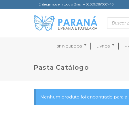
Entregamos em todo o Brasil – 06.059.096/0001-40
BRINQUEDOS
LIVROS
MA
Pasta Catálogo
Nenhum produto foi encontrado para a s