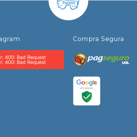
tagram
Compra Segura
or: 400: Bad Request
or: 400: Bad Request