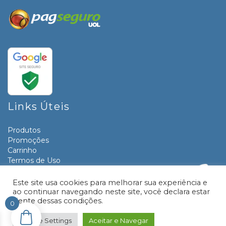
Links Úteis
Produtos
Promoções
Carrinho
Termos de Uso
Informativos
Contato
Este site usa cookies para melhorar sua experiência e
ao continuar navegando neste site, você declara estar
ciente dessas condições.
0
© 2026 Livraria e Papelaria Paraná | Desenvolvido por:
TRONIC SITES
Cookie Settings
Aceitar e Navegar