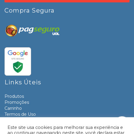
Compra Segura
Links Úteis
Produtos
Promoções
Carrinho
Termos de Uso
Informativos
Contato
Este site usa cookies para melhorar sua experiência e
ao continuar navegando neste site, você declara estar