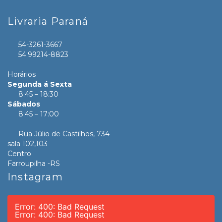
Livraria Paraná
54-3261-3667
54.99214-8823
Horários
Segunda á Sexta
8:45 – 18:30
Sábados
8:45 – 17:00
Rua Júlio de Castilhos, 734
sala 102,103
Centro
Farroupilha -RS
Instagram
Error: 400: Bad Request
Error: 400: Bad Request