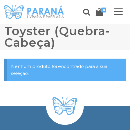
0
Toyster (Quebra-
Cabeça)
Nenhum produto foi encontrado para a sua
seleção.