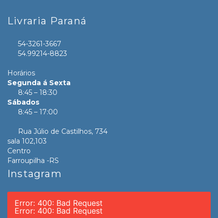
Livraria Paraná
54-3261-3667
54.99214-8823
Horários
Segunda á Sexta
8:45 – 18:30
Sábados
8:45 – 17:00
Rua Júlio de Castilhos, 734
sala 102,103
Centro
Farroupilha -RS
Instagram
Error: 400: Bad Request
Error: 400: Bad Request