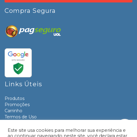
Compra Segura
Links Úteis
Produtos
Promoções
Carrinho
Termos de Uso
Informativos
Contato
Este site usa cookies para melhorar sua experiência e
ao continuar navegando neste site, você declara estar