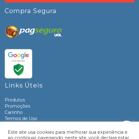
Compra Segura
Links Úteis
Produtos
Promoções
Carrinho
Termos de Uso
Informativos
Contato
Este site usa cookies para melhorar sua experiência e
ao continuar navegando neste site, você declara estar