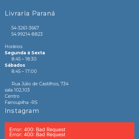
Livraria Paraná
54-3261-3667
54.99214-8823
Horários
Segunda á Sexta
8:45 – 18:30
Sábados
8:45 – 17:00
Rua Júlio de Castilhos, 734
sala 102,103
Centro
Farroupilha -RS
Instagram
Error: 400: Bad Request
Error: 400: Bad Request