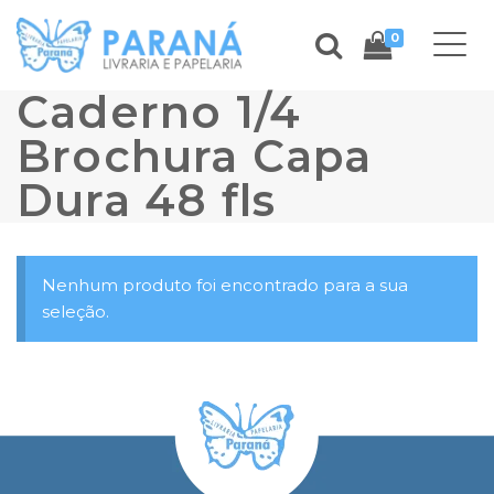
0
Caderno 1/4
Brochura Capa
Dura 48 fls
Nenhum produto foi encontrado para a sua
seleção.