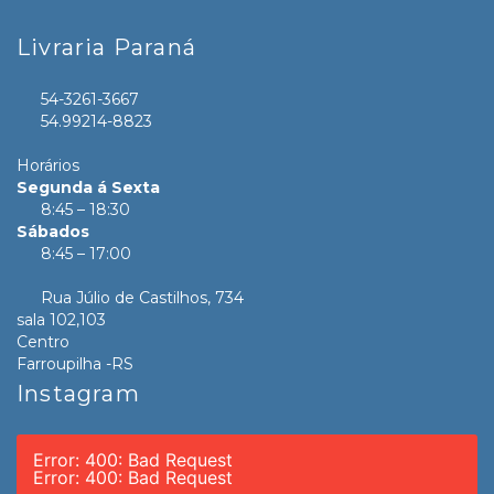
Livraria Paraná
54-3261-3667
54.99214-8823
Horários
Segunda á Sexta
8:45 – 18:30
Sábados
8:45 – 17:00
Rua Júlio de Castilhos, 734
sala 102,103
Centro
Farroupilha -RS
Instagram
Error: 400: Bad Request
Error: 400: Bad Request