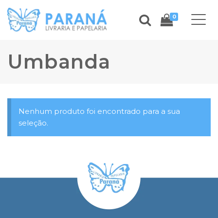
0
Umbanda
Nenhum produto foi encontrado para a sua
seleção.