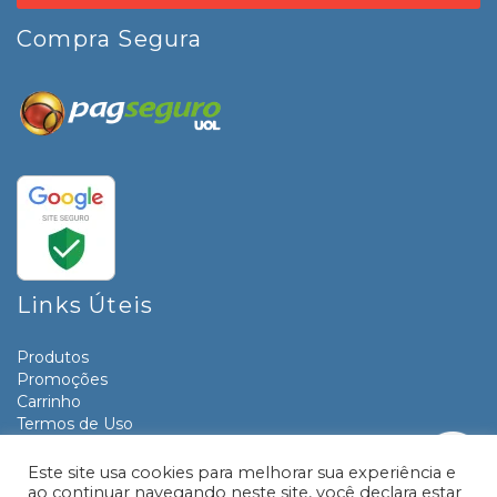
Compra Segura
Links Úteis
Produtos
Promoções
Carrinho
Termos de Uso
Informativos
Contato
Este site usa cookies para melhorar sua experiência e
ao continuar navegando neste site, você declara estar