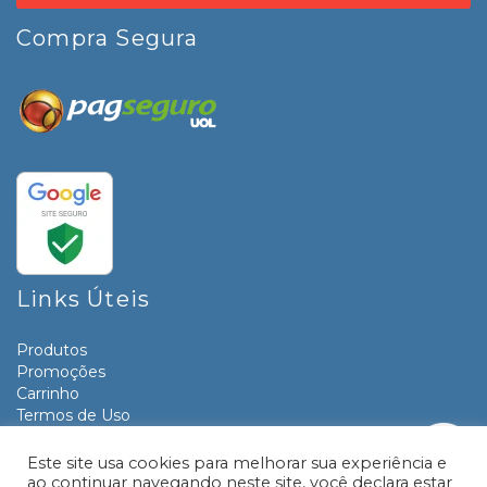
Compra Segura
Links Úteis
Produtos
Promoções
Carrinho
Termos de Uso
Informativos
Contato
Este site usa cookies para melhorar sua experiência e
ao continuar navegando neste site, você declara estar