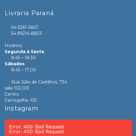
Livraria Paraná
54-3261-3667
54.99214-8823
Horários
Segunda á Sexta
8:45 – 18:30
Sábados
8:45 – 17:00
Rua Júlio de Castilhos, 734
sala 102,103
Centro
Farroupilha -RS
Instagram
Error: 400: Bad Request
Error: 400: Bad Request