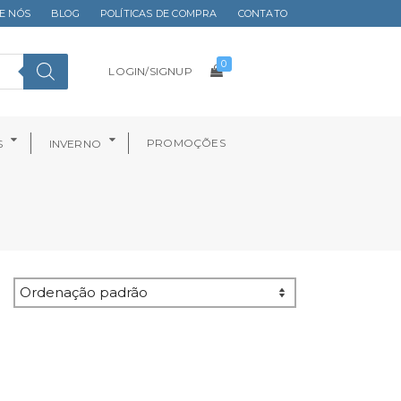
E NÓS
BLOG
POLÍTICAS DE COMPRA
CONTATO
0
LOGIN/SIGNUP
PROMOÇÕES
S
INVERNO