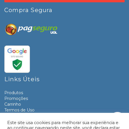
Compra Segura
Links Úteis
Produtos
Promoções
Carrinho
Termos de Uso
Informativos
Contato
Este site usa cookies para melhorar sua experiência e
ao continuar navegando neste site, você declara estar