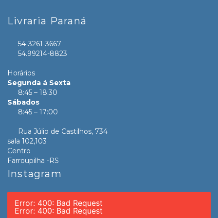
Livraria Paraná
54-3261-3667
54.99214-8823
Horários
Segunda á Sexta
8:45 – 18:30
Sábados
8:45 – 17:00
Rua Júlio de Castilhos, 734
sala 102,103
Centro
Farroupilha -RS
Instagram
Error: 400: Bad Request
Error: 400: Bad Request