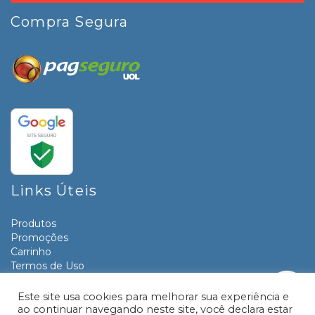
Compra Segura
Links Úteis
Produtos
Promoções
Carrinho
Termos de Uso
Informativos
Contato
Este site usa cookies para melhorar sua experiência e
ao continuar navegando neste site, você declara estar