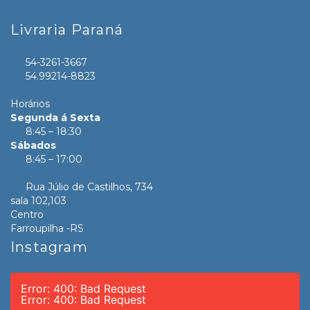
Livraria Paraná
54-3261-3667
54.99214-8823
Horários
Segunda á Sexta
8:45 – 18:30
Sábados
8:45 – 17:00
Rua Júlio de Castilhos, 734
sala 102,103
Centro
Farroupilha -RS
Instagram
Error: 400: Bad Request
Error: 400: Bad Request