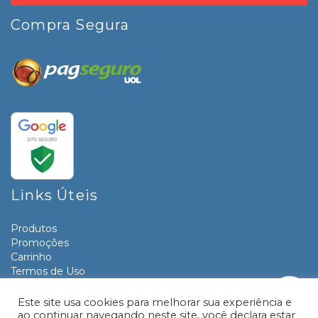
Compra Segura
Links Úteis
Produtos
Promoções
Carrinho
Termos de Uso
Informativos
Contato
Este site usa cookies para melhorar sua experiência e
ao continuar navegando neste site, você declara estar