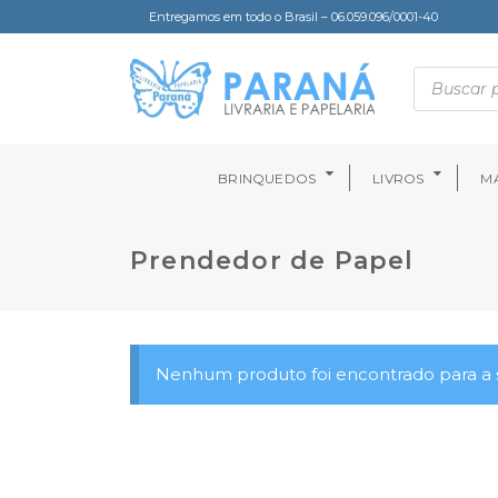
Entregamos em todo o Brasil – 06.059.096/0001-40
BRINQUEDOS
LIVROS
MA
Prendedor de Papel
Nenhum produto foi encontrado para a s