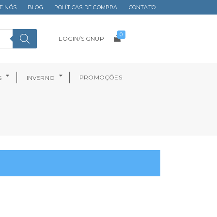
E NÓS
BLOG
POLÍTICAS DE COMPRA
CONTATO
0
LOGIN/SIGNUP
PROMOÇÕES
S
INVERNO