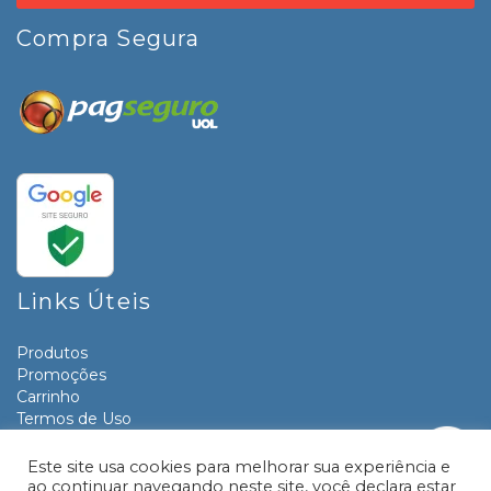
Compra Segura
Links Úteis
Produtos
Promoções
Carrinho
Termos de Uso
Informativos
Contato
Este site usa cookies para melhorar sua experiência e
ao continuar navegando neste site, você declara estar