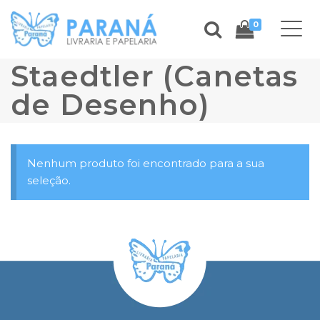
0
Staedtler (Canetas
de Desenho)
Nenhum produto foi encontrado para a sua
seleção.