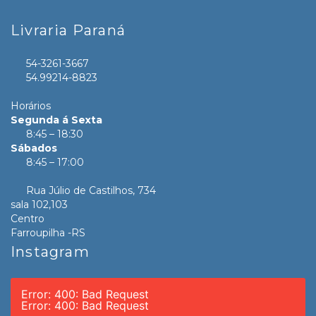
Livraria Paraná
54-3261-3667
54.99214-8823
Horários
Segunda á Sexta
8:45 – 18:30
Sábados
8:45 – 17:00
Rua Júlio de Castilhos, 734
sala 102,103
Centro
Farroupilha -RS
Instagram
Error: 400: Bad Request
Error: 400: Bad Request