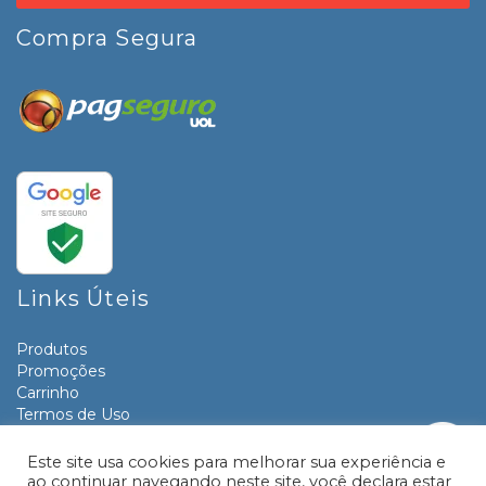
Compra Segura
Links Úteis
Produtos
Promoções
Carrinho
Termos de Uso
Informativos
Contato
Este site usa cookies para melhorar sua experiência e
ao continuar navegando neste site, você declara estar