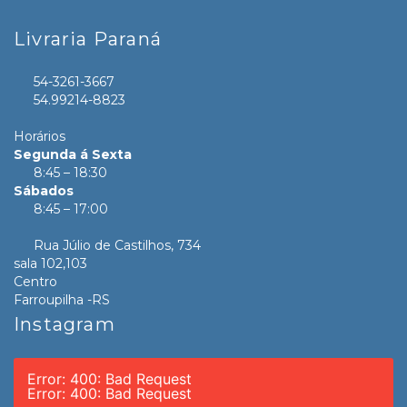
Livraria Paraná
54-3261-3667
54.99214-8823
Horários
Segunda á Sexta
8:45 – 18:30
Sábados
8:45 – 17:00
Rua Júlio de Castilhos, 734
sala 102,103
Centro
Farroupilha -RS
Instagram
Error: 400: Bad Request
Error: 400: Bad Request