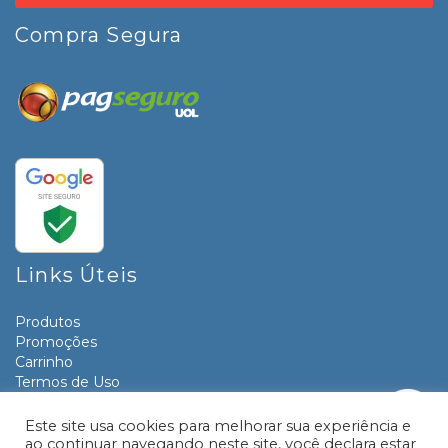
Compra Segura
Links Úteis
Produtos
Promoções
Carrinho
Termos de Uso
Informativos
Contato
Este site usa cookies para melhorar sua experiência e
ao continuar navegando neste site, você declara estar