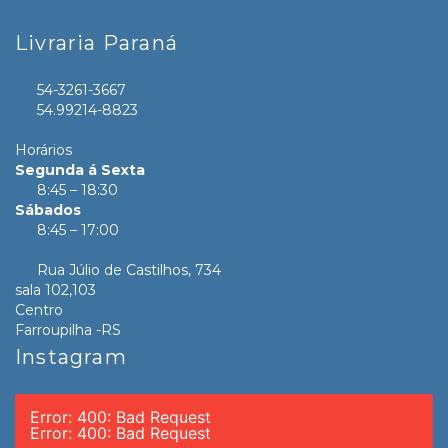
Livraria Paraná
54-3261-3667
54.99214-8823
Horários
Segunda á Sexta
8:45 – 18:30
Sábados
8:45 – 17:00
Rua Júlio de Castilhos, 734
sala 102,103
Centro
Farroupilha -RS
Instagram
Error: 400: Bad Request
Error: 400: Bad Request