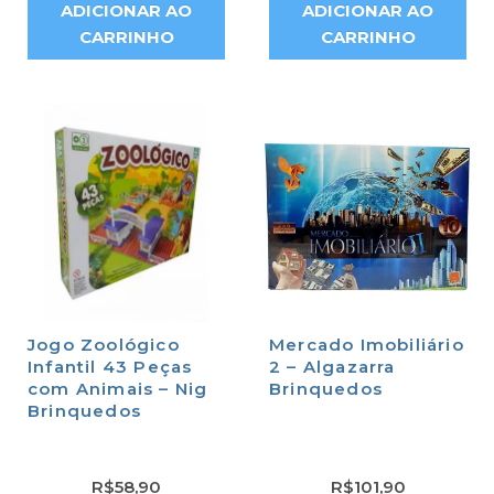
ADICIONAR AO
ADICIONAR AO
CARRINHO
CARRINHO
Jogo Zoológico
Mercado Imobiliário
Infantil 43 Peças
2 – Algazarra
com Animais – Nig
Brinquedos
Brinquedos
R$
58,90
R$
101,90