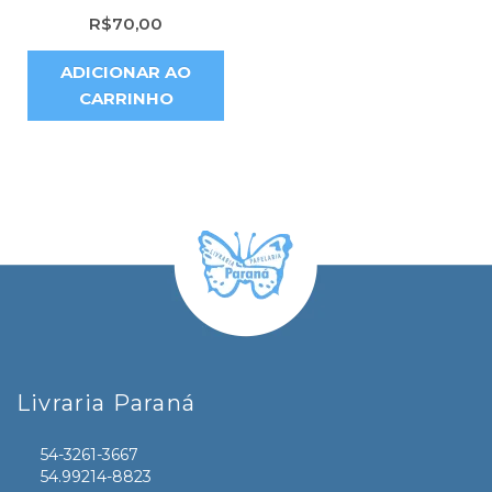
R$
70,00
ADICIONAR AO
CARRINHO
Livraria Paraná
54-3261-3667
54.99214-8823