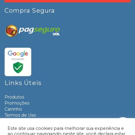
Compra Segura
Links Úteis
Produtos
Promoções
Carrinho
Termos de Uso
Informativos
Contato
Este site usa cookies para melhorar sua experiência e
ao continuar navegando neste site, você declara estar