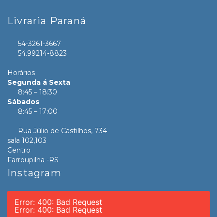
Livraria Paraná
54-3261-3667
54.99214-8823
Horários
Segunda á Sexta
8:45 – 18:30
Sábados
8:45 – 17:00
Rua Júlio de Castilhos, 734
sala 102,103
Centro
Farroupilha -RS
Instagram
Error: 400: Bad Request
Error: 400: Bad Request