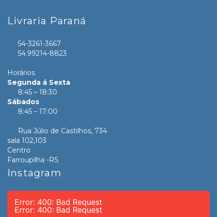
Livraria Paraná
54-3261-3667
54.99214-8823
Horários
Segunda á Sexta
8:45 – 18:30
Sábados
8:45 – 17:00
Rua Júlio de Castilhos, 734
sala 102,103
Centro
Farroupilha -RS
Instagram
Error: 400: Bad Request
Error: 400: Bad Request