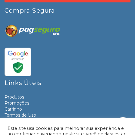
Compra Segura
Links Úteis
Produtos
Promoções
Carrinho
Termos de Uso
Informativos
Contato
Este site usa cookies para melhorar sua experiência e
ao continuar navegando neste site, você declara estar