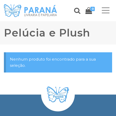
0
Pelúcia e Plush
Nenhum produto foi encontrado para a sua
seleção.