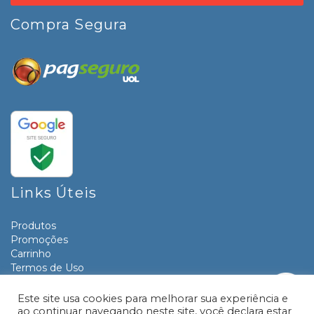
Compra Segura
Links Úteis
Produtos
Promoções
Carrinho
Termos de Uso
Informativos
Contato
Este site usa cookies para melhorar sua experiência e
ao continuar navegando neste site, você declara estar