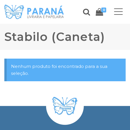
0
Stabilo (Caneta)
Nenhum produto foi encontrado para a sua
seleção.