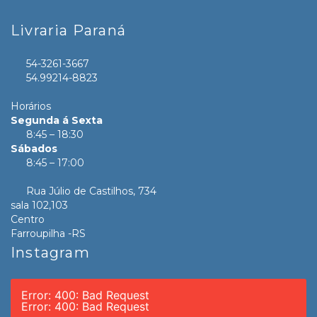
Livraria Paraná
54-3261-3667
54.99214-8823
Horários
Segunda á Sexta
8:45 – 18:30
Sábados
8:45 – 17:00
Rua Júlio de Castilhos, 734
sala 102,103
Centro
Farroupilha -RS
Instagram
Error: 400: Bad Request
Error: 400: Bad Request