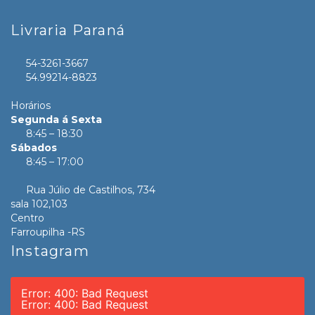
Livraria Paraná
54-3261-3667
54.99214-8823
Horários
Segunda á Sexta
8:45 – 18:30
Sábados
8:45 – 17:00
Rua Júlio de Castilhos, 734
sala 102,103
Centro
Farroupilha -RS
Instagram
Error: 400: Bad Request
Error: 400: Bad Request