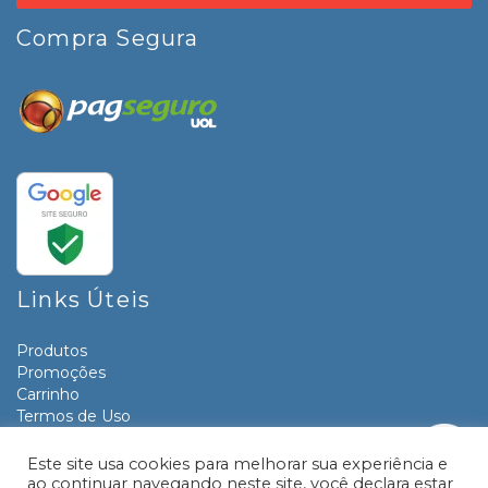
Compra Segura
Links Úteis
Produtos
Promoções
Carrinho
Termos de Uso
Informativos
Contato
Este site usa cookies para melhorar sua experiência e
ao continuar navegando neste site, você declara estar