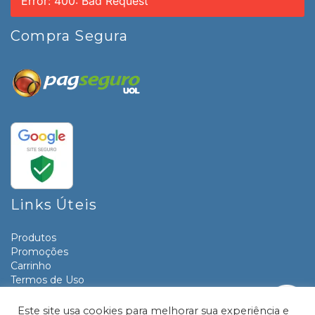
Error: 400: Bad Request
Compra Segura
Links Úteis
Produtos
Promoções
Carrinho
Termos de Uso
Informativos
Contato
Este site usa cookies para melhorar sua experiência e