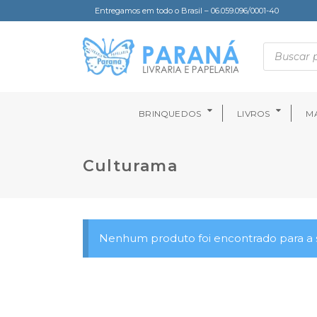
Entregamos em todo o Brasil – 06.059.096/0001-40
BRINQUEDOS
LIVROS
MA
Culturama
Nenhum produto foi encontrado para a s