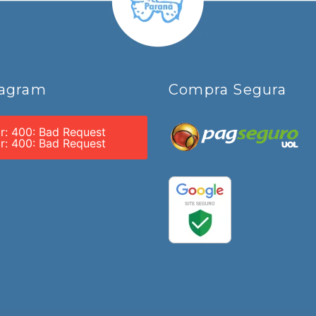
tagram
Compra Segura
or: 400: Bad Request
or: 400: Bad Request