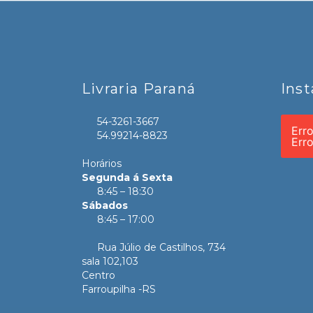
Livraria Paraná
Ins
54-3261-3667
Err
54.99214-8823
Err
Horários
Segunda á Sexta
8:45 – 18:30
Sábados
8:45 – 17:00
Rua Júlio de Castilhos, 734
sala 102,103
Centro
Farroupilha -RS