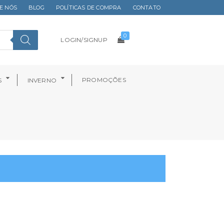
E NÓS
BLOG
POLÍTICAS DE COMPRA
CONTATO
0
LOGIN/SIGNUP
PROMOÇÕES
S
INVERNO