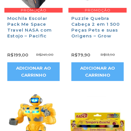
PROMOÇÃO
PROMOÇÃO
Mochila Escolar
Puzzle Quebra
Pack Me Space
Cabeça 2 em 1 500
Travel NASA com
Peças Pets e suas
Estojo – Pacific
Origens – Grow
R$
199,00
R$
79,90
R$
249,00
R$
93,90
ADICIONAR AO
ADICIONAR AO
CARRINHO
CARRINHO