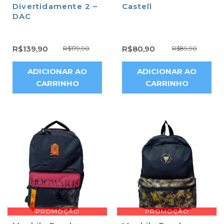
Divertidamente 2 –
Castell
DAC
R$
139,90
R$
80,90
R$
179,90
R$
89,90
ADICIONAR AO
ADICIONAR AO
CARRINHO
CARRINHO
PROMOÇÃO
PROMOÇÃO