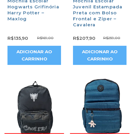
Mochila Escolar
Mochila Escolar
Hogwarts Grifinória
Juvenil Estampada
Harry Potter –
Preta com Bolso
Maxlog
Frontal e Zíper –
Cavalera
R$
135,90
R$
207,90
R$
169,00
R$
259,00
ADICIONAR AO
ADICIONAR AO
CARRINHO
CARRINHO