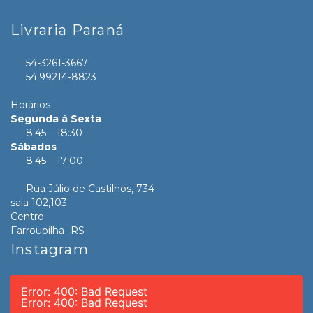
Livraria Paraná
54-3261-3667
54.99214-8823
Horários
Segunda á Sexta
8:45 – 18:30
Sábados
8:45 – 17:00
Rua Júlio de Castilhos, 734
sala 102,103
Centro
Farroupilha -RS
Instagram
Error: 400: Bad Request
Error: 400: Bad Request