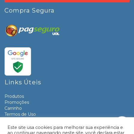
Compra Segura
Links Úteis
Produtos
Promoções
Carrinho
Termos de Uso
Informativos
Contato
Este site usa cookies para melhorar sua experiência e
ao continuar navegando neste site, você declara estar