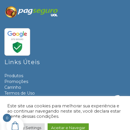
Links Úteis
Produtos
Promoções
Carrinho
Termos de Uso
Informativos
Contato
Este site usa cookies para melhorar sua experiência e
ao continuar navegando neste site, você declara estar
ciente dessas condições.
0
© 2026 Livraria e Papelaria Paraná | Desenvolvido por:
TRONIC SITES
Cookie Settings
Aceitar e Navegar