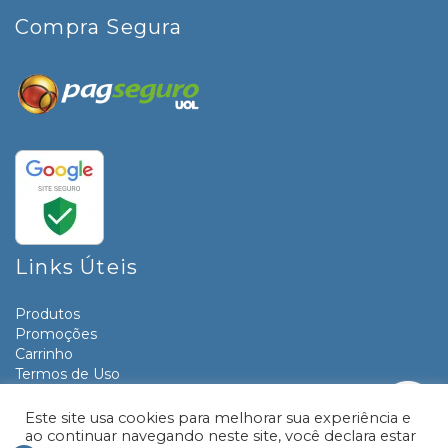
Compra Segura
Links Úteis
Produtos
Promoções
Carrinho
Termos de Uso
Informativos
Contato
Este site usa cookies para melhorar sua experiência e
ao continuar navegando neste site, você declara estar