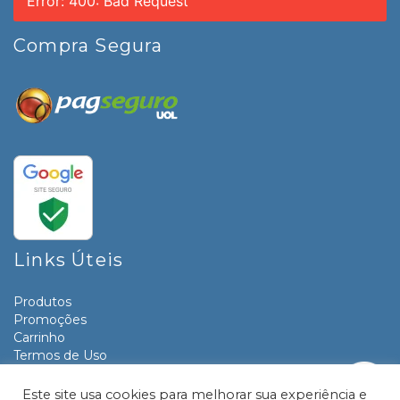
Error: 400: Bad Request
Compra Segura
Links Úteis
Produtos
Promoções
Carrinho
Termos de Uso
Informativos
Contato
Este site usa cookies para melhorar sua experiência e