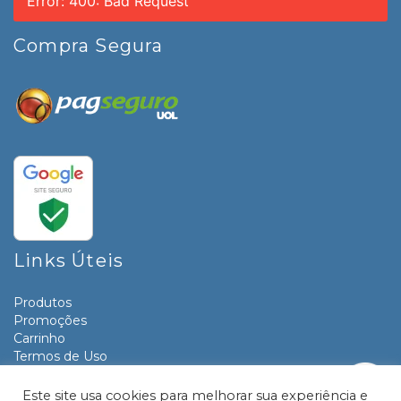
Error: 400: Bad Request
Compra Segura
Links Úteis
Produtos
Promoções
Carrinho
Termos de Uso
Informativos
Contato
Este site usa cookies para melhorar sua experiência e