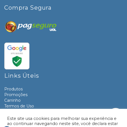
Compra Segura
Links Úteis
Produtos
Promoções
Carrinho
Termos de Uso
Informativos
Contato
Este site usa cookies para melhorar sua experiência e
ao continuar navegando neste site, você declara estar