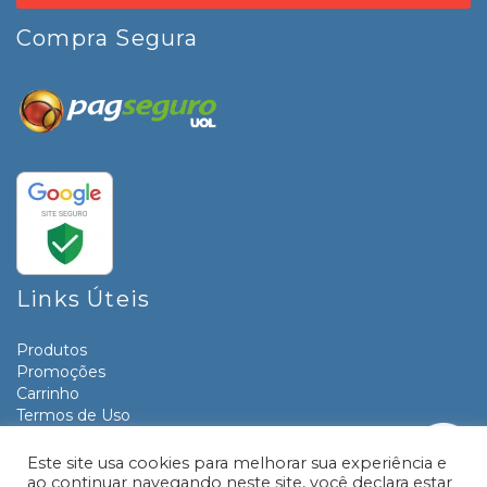
Compra Segura
Links Úteis
Produtos
Promoções
Carrinho
Termos de Uso
Informativos
Contato
Este site usa cookies para melhorar sua experiência e
ao continuar navegando neste site, você declara estar