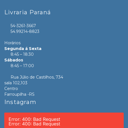
Livraria Paraná
54-3261-3667
54.99214-8823
Horários
Segunda á Sexta
8:45 – 18:30
Sábados
8:45 – 17:00
Rua Júlio de Castilhos, 734
sala 102,103
Centro
Farroupilha -RS
Instagram
Error: 400: Bad Request
Error: 400: Bad Request