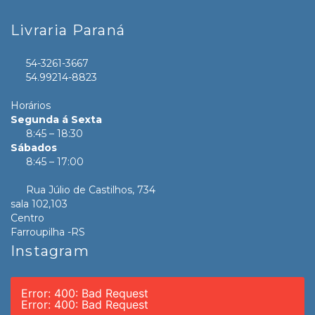
Livraria Paraná
54-3261-3667
54.99214-8823
Horários
Segunda á Sexta
8:45 – 18:30
Sábados
8:45 – 17:00
Rua Júlio de Castilhos, 734
sala 102,103
Centro
Farroupilha -RS
Instagram
Error: 400: Bad Request
Error: 400: Bad Request