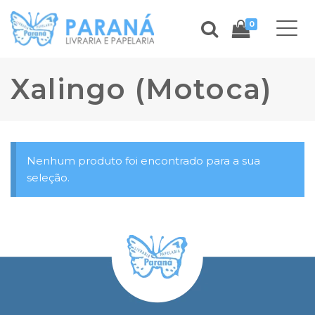
0
Xalingo (Motoca)
Nenhum produto foi encontrado para a sua
seleção.