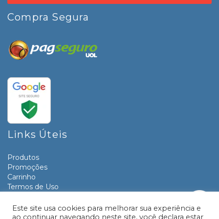
Compra Segura
Links Úteis
Produtos
Promoções
Carrinho
Termos de Uso
Informativos
Contato
Este site usa cookies para melhorar sua experiência e
ao continuar navegando neste site, você declara estar