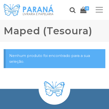
0
Maped (Tesoura)
Nenhum produto foi encontrado para a sua
seleção.