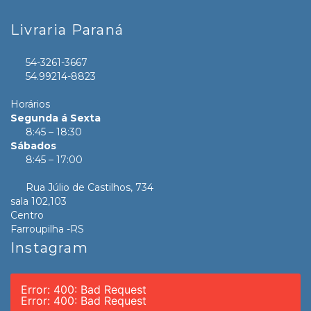
Livraria Paraná
54-3261-3667
54.99214-8823
Horários
Segunda á Sexta
8:45 – 18:30
Sábados
8:45 – 17:00
Rua Júlio de Castilhos, 734
sala 102,103
Centro
Farroupilha -RS
Instagram
Error: 400: Bad Request
Error: 400: Bad Request