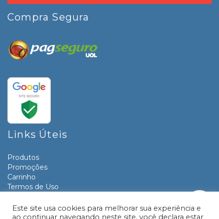
Compra Segura
Links Úteis
Produtos
Promoções
Carrinho
Termos de Uso
Informativos
Contato
Este site usa cookies para melhorar sua experiência e
ao continuar navegando neste site, você declara estar