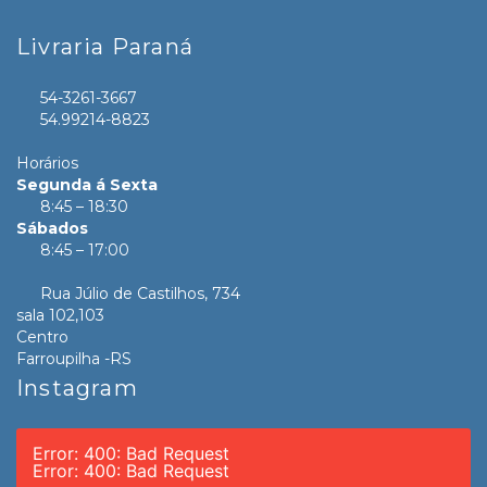
Livraria Paraná
54-3261-3667
54.99214-8823
Horários
Segunda á Sexta
8:45 – 18:30
Sábados
8:45 – 17:00
Rua Júlio de Castilhos, 734
sala 102,103
Centro
Farroupilha -RS
Instagram
Error: 400: Bad Request
Error: 400: Bad Request