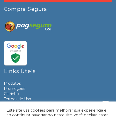
Compra Segura
Links Úteis
Produtos
Promoções
Carrinho
Termos de Uso
Informativos
Contato
Este site usa cookies para melhorar sua experiência e
ao continuar navegando neste site, você declara estar