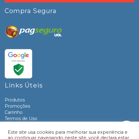
Compra Segura
Links Úteis
Produtos
Promoções
Carrinho
Termos de Uso
Informativos
Contato
Este site usa cookies para melhorar sua experiência e
ao continuar navegando neste site, você declara estar