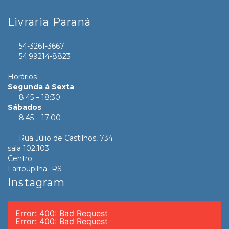
Livraria Paraná
54-3261-3667
54.99214-8823
Horários
Segunda á Sexta
8:45 – 18:30
Sábados
8:45 – 17:00
Rua Júlio de Castilhos, 734
sala 102,103
Centro
Farroupilha -RS
Instagram
Error: 400: Bad Request
Error: 400: Bad Request