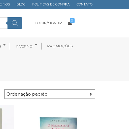
E NÓS
BLOG
POLÍTICAS DE COMPRA
CONTATO
0
LOGIN/SIGNUP
PROMOÇÕES
S
INVERNO