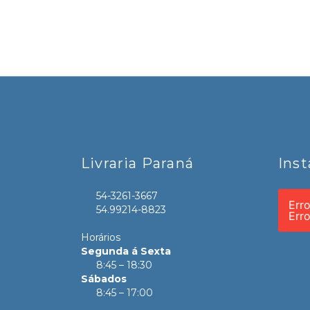
Livraria Paraná
Ins
54-3261-3667
Err
54.99214-8823
Err
Horários
Segunda á Sexta
8:45 – 18:30
Sábados
8:45 – 17:00