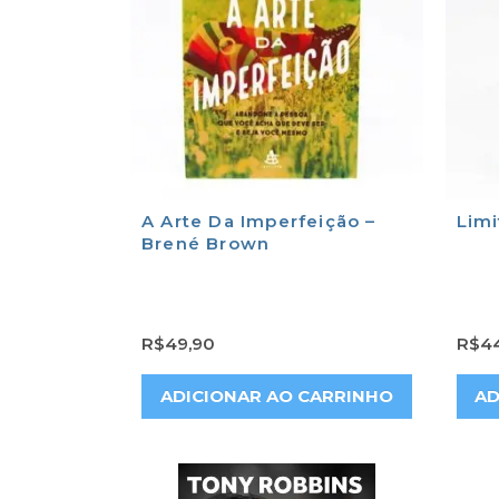
A Arte Da Imperfeição –
Limi
Brené Brown
R$
49,90
R$
4
ADICIONAR AO CARRINHO
AD