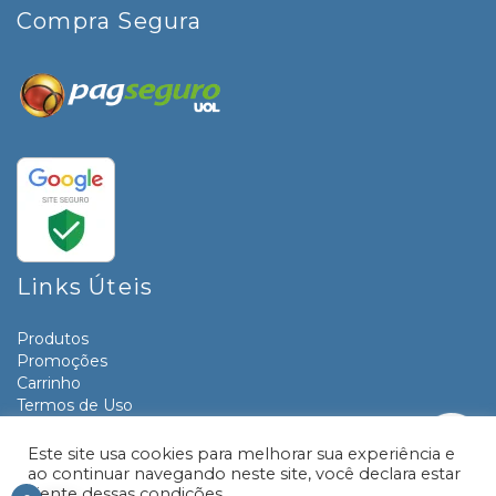
Compra Segura
Links Úteis
Produtos
Promoções
Carrinho
Termos de Uso
Informativos
Contato
Este site usa cookies para melhorar sua experiência e
ao continuar navegando neste site, você declara estar
ciente dessas condições.