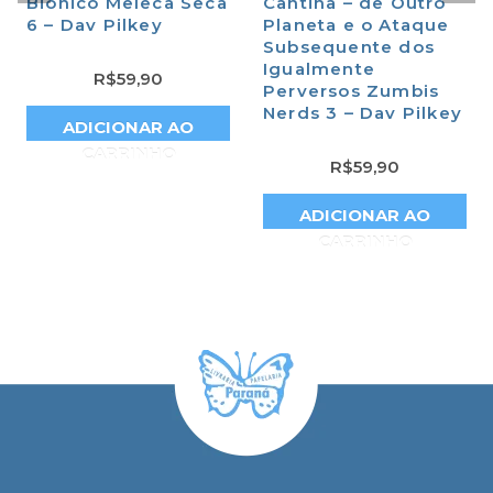
Biônico Meleca Seca
Cantina – de Outro
6 – Dav Pilkey
Planeta e o Ataque
Subsequente dos
Igualmente
R$
59,90
Perversos Zumbis
Nerds 3 – Dav Pilkey
ADICIONAR AO
CARRINHO
R$
59,90
ADICIONAR AO
CARRINHO